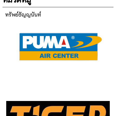
ทรัพย์ธัญญนันท์