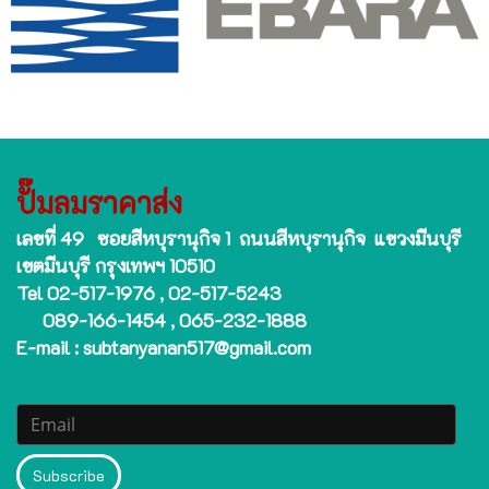
ปั๊มลมราคาส่ง
เลขที่ 49 ซอยสีหบุรานุกิจ 1 ถนนสีหบุรานุกิจ แขวงมีนบุรี
เขตมีนบุรี กรุงเทพฯ 10510
Tel 02-517-1976 , 02-517-5243
089-166-1454 , 065-232-1888
E-mail : subtanyanan517@gmail.com
Subscribe