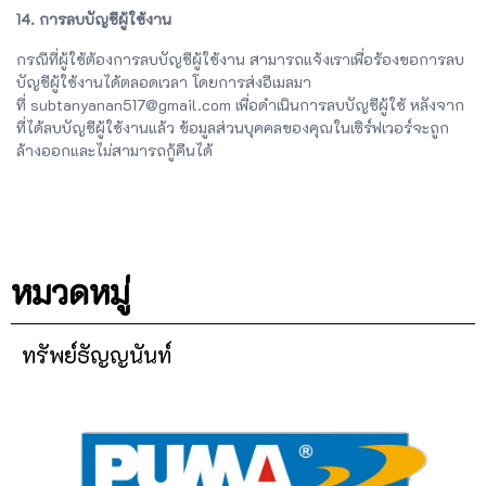
14. การลบบัญชีผู้ใช้งาน
กรณีที่ผู้ใช้ต้องการลบบัญชีผู้ใช้งาน สามารถแจ้งเราเพื่อร้องขอการลบ
บัญชีผู้ใช้งานได้ตลอดเวลา โดยการส่งอีเมลมา
ที่ subtanyanan517@gmail.com เพื่อดำเนินการลบบัญชีผู้ใช้ หลังจาก
ที่ได้ลบบัญชีผู้ใช้งานแล้ว ข้อมูลส่วนบุคคลของคุณในเซิร์ฟเวอร์จะถูก
ล้างออกและไม่สามารถกู้คืนได้
หมวดหมู่
ทรัพย์ธัญญนันท์