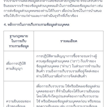
รวบรวมจากแหล่งข้อมูลดังกล่าวโดยชอบด้วยกฎหมาย หรือได้รับความ
ยินยอมจากเจ้าของข้อมูลส่วนบุคคลแล้วในการเปิดเผยข้อมูลแก่เรา เช่น
การส่งข้อมูลส่วนบุคคลของท่านให้กับเรา เพื่อประโยชน์ในการนำเสนอ
หรือให้บริการแก่ท่านและการดำเนินธุรกิจที่เกี่ยวข้อง
4. หลักการในการเก็บรวบรวมข้อมูลส่วนบุคคล
ฐานกฎหมาย
ในการเก็บ
รายละเอียด
รวบรวมข้อมูล
การปฏิบัติตามสัญญาการซื้อขายระหว่างผู้
ควบคุมข้อมูลส่วนบุคคล ("เรา") กับเจ้าของ
เพื่อการปฏิบัติ
ข้อมูลส่วนบุคคล ("ท่าน") ในส่วนการชำระเงิน
ตามสัญญา
สินค้า รวมถึงการเก็บรวบรวมที่อยู่จัดส่งของ
ท่านให้กับเราเพื่อทำการจัดส่งสินค้า
เพื่อการเก็บรวบรวม ใช้หรือเปิดเผยข้อมูลส่วน
บุคคลของเรา ที่จำเป็นต้องได้รับความยินยอม
โดยได้แจ้งวัตถุประสงค์ของการเก็บรวบรวม
ความยินยอมของ
ใช้ หรือเปิดเผยข้อมูลส่วนบุคคลก่อน หรือขณะ
เจ้าของข้อมูล
ขอความยินยอม เช่น การเก็บรวบรวมข้อมูล