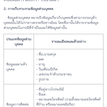
2. การเก็บรวบรวมข้อมูลส่วนบุคคล
ข้อมูลส่วนบุคคล หมายถึงข้อมูลเกี่ยวกับบุคคลซึ่งสามารถระบุตัว
บุคคลนั้นได้ไม่ว่าทางตรงหรือทางอ้อม โดยที่เรานั้นได้รวบรวมข้อมูล
ส่วนบุคคลในกรณีที่จำเป็นและใช้ข้อมูลเท่านั้น
ประเภทข้อมูลส่วน
รายละเอียดและตัวอย่าง
บุคคล
- ชื่อ,นามสกุล
- เพศ
ข้อมูลเฉพาะตัว
- อายุ
บุคคล
- วันเดือนปีเกิด
- เลขประจำตัวประชาชน
- รูปถ่าย
- ที่อยู่ทางไปรษณีย์
- อีเมล
- หมายเลขโทรศัพท์ (รวมทั้งหมายเลขโทรศัพท์
ข้อมูลการติดต่อ
ที่บ้าน หรือหมายเลขมือถือ)