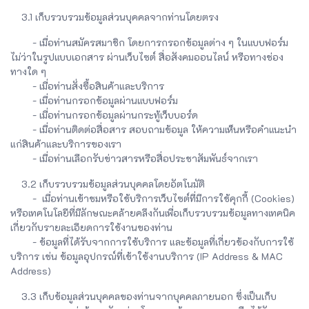
3.1 เก็บรวบรวมข้อมูลส่วนบุคคลจากท่านโดยตรง
- เมื่อท่านสมัครสมาชิก โดยการกรอกข้อมูลต่าง ๆ ในแบบฟอร์ม
ไม่ว่าในรูปแบบเอกสาร ผ่านเว็บไซต์ สื่อสังคมออนไลน์ หรือทางช่อง
ทางใด ๆ
- เมื่อท่านสั่งซื้อสินค้าและบริการ
- เมื่อท่านกรอกข้อมูลผ่านแบบฟอร์ม
- เมื่อท่านกรอกข้อมูลผ่านกระทู้เว็บบอร์ด
- เมื่อท่านติดต่อสื่อสาร สอบถามข้อมูล ให้ความเห็นหรือคำแนะนำ
แก่สินค้าและบริการของเรา
- เมื่อท่านเลือกรับข่าวสารหรือสื่อประชาสัมพันธ์จากเรา
3.2 เก็บรวบรวมข้อมูลส่วนบุคคลโดยอัตโนมัติ
- เมื่อท่านเข้าชมหรือใช้บริการเว็บไซต์ที่มีการใช้คุกกี้ (Cookies)
หรือเทคโนโลยีที่มีลักษณะคล้ายคลึงกันเพื่อเก็บรวบรวมข้อมูลทางเทคนิค
เกี่ยวกับรายละเอียดการใช้งานของท่าน
- ข้อมูลที่ได้รับจากการใช้บริการ และข้อมูลที่เกี่ยวข้องกับการใช้
บริการ เช่น ข้อมูลอุปกรณ์ที่เข้าใช้งานบริการ (IP Address & MAC
Address)
3.3 เก็บข้อมูลส่วนบุคคลของท่านจากบุคคลภายนอก ซึ่งเป็นเก็บ