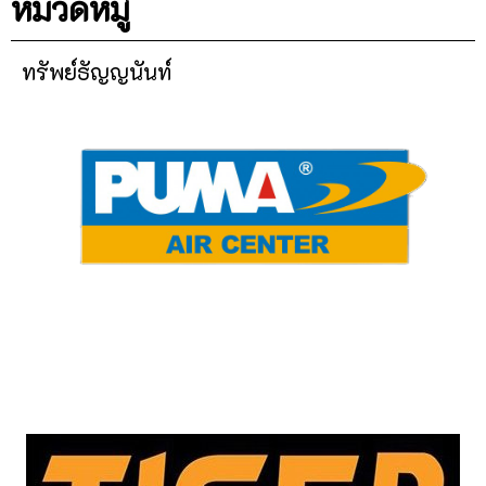
หมวดหมู่
ทรัพย์ธัญญนันท์