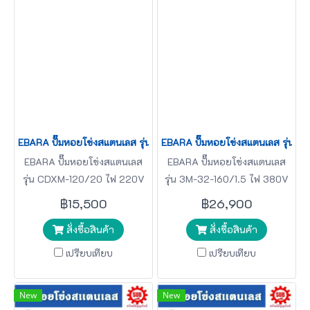
EBARA ปั๊มหอยโข่งสแตนเลส รุ่น CDXM-120/20 ไฟ 220V กำลัง 2 แรงม้า ท่อ
EBARA ปั๊มหอยโข่งสแตนเลส รุ่น 3M-32
EBARA ปั๊มหอยโข่งสแตนเลส
EBARA ปั๊มหอยโข่งสแตนเลส
รุ่น CDXM-120/20 ไฟ 220V
รุ่น 3M-32-160/1.5 ไฟ 380V
กำลัง 2 แรงม้า ท่อ 1.25" ปั๊มน้ำ
กำลัง 2 แรงม้า ท่อ 2" ปั๊มน้ำ ปั๊ม
฿15,500
฿26,900
ปั๊มหอยโข่ง ของดีราคาถูก ที่นี่
หอยโข่ง ของดีราคาถูก ที่นี่
สั่งซื้อสินค้า
สั่งซื้อสินค้า
เท่านั้น รับประกัน 1 ปี
เท่านั้น รับประกัน 1 ปี
เปรียบเทียบ
เปรียบเทียบ
New
New