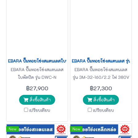
EBARA ปั๊มหอยโข่งสแตนเลสใบพัดปิด รุ่น DWC-N 500/3.0ไฟ 380V กำลัง 4 แ
EBARA ปั๊มหอยโข่งสแตนเลส รุ่น 3M-32
EBARA ปั๊มหอยโข่งสแตนเลส
EBARA ปั๊มหอยโข่งสแตนเลส
ใบพัดปิด รุ่น DWC-N
รุ่น 3M-32-160/2.2 ไฟ 380V
500/3.0ไฟ 380V กำลัง 4
กำลัง 3 แรงม้า ท่อ 2" ปั๊มน้ำ ปั๊ม
฿27,900
฿27,300
แรงม้า ท่อ 2" ปั๊มน้ำ ปั๊มหอยโข่ง
หอยโข่ง ของดีราคาถูก ที่นี่
สั่งซื้อสินค้า
สั่งซื้อสินค้า
ของดีราคาถูก ที่นี่เท่านั้น รับ
เท่านั้น รับประกัน 1 ปี
ประกัน 1 ปี
เปรียบเทียบ
เปรียบเทียบ
New
New