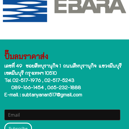
ปั๊มลมราคาส่ง
เลขที่ 49 ซอยสีหบุรานุกิจ 1 ถนนสีหบุรานุกิจ แขวงมีนบุรี
เขตมีนบุรี กรุงเทพฯ 10510
Tel 02-517-1976 , 02-517-5243
089-166-1454 , 065-232-1888
E-mail : subtanyanan517@gmail.com
Subscribe