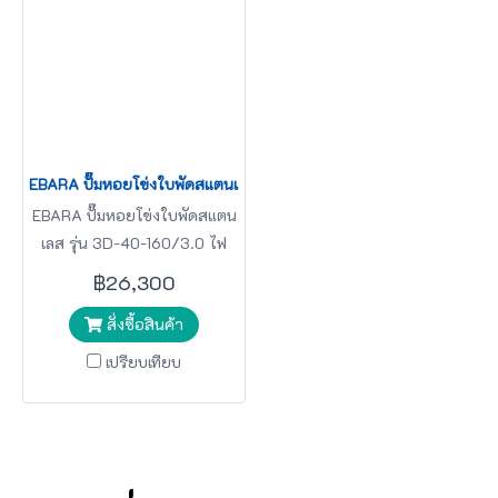
EBARA ปั๊มหอยโข่งใบพัดสแตนเลส รุ่น 3D-40-160/3.0 ไฟ 380V กำลัง 4 แรง
EBARA ปั๊มหอยโข่งใบพัดสแตน
เลส รุ่น 3D-40-160/3.0 ไฟ
380V กำลัง 4 แรงม้า ท่อ
฿26,300
2.5x1.5" ปั๊มน้ำ ปั๊มหอยโข่ง
สั่งซื้อสินค้า
ของดีราคาถูก ที่นี่เท่านั้น รับ
ประกัน 1 ปี
เปรียบเทียบ