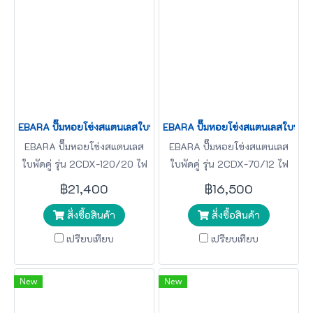
EBARA ปั๊มหอยโข่งสแตนเลสใบพัดคู่ รุ่น 2CDX-120/20 ไฟ 380V กำลัง 2 แรง
EBARA ปั๊มหอยโข่งสแตนเลสใบพัดคู่ รุ
EBARA ปั๊มหอยโข่งสแตนเลส
EBARA ปั๊มหอยโข่งสแตนเลส
ใบพัดคู่ รุ่น 2CDX-120/20 ไฟ
ใบพัดคู่ รุ่น 2CDX-70/12 ไฟ
380V กำลัง 2 แรงม้า ท่อ 1.25"
380V กำลัง 1.2 แรงม้า ท่อ
฿21,400
฿16,500
ปั๊มน้ำ ปั๊มหอยโข่ง ของดีราคา
1.25" ปั๊มน้ำ ปั๊มหอยโข่ง ของดี
สั่งซื้อสินค้า
สั่งซื้อสินค้า
ถูก ที่นี่เท่านั้น รับประกัน 1 ปี
ราคาถูก ที่นี่เท่านั้น รับประกัน 1
ปี
เปรียบเทียบ
เปรียบเทียบ
New
New