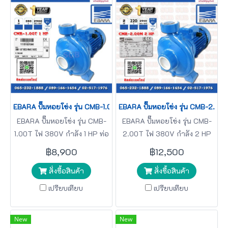
EBARA ปั๊มหอยโข่ง รุ่น CMB-1.00T ไฟ 380V กำลัง 1 HP ท่อ 2" ปั๊มน้ำ ของ
EBARA ปั๊มหอยโข่ง รุ่น CMB-2.00T ไฟ
EBARA ปั๊มหอยโข่ง รุ่น CMB-
EBARA ปั๊มหอยโข่ง รุ่น CMB-
1.00T ไฟ 380V กำลัง 1 HP ท่อ
2.00T ไฟ 380V กำลัง 2 HP
2" ปั๊มน้ำ ของดีราคาถูก ที่นี่
ท่อ 2" ปั๊มน้ำ ของดีราคาถูก ที่นี่
฿8,900
฿12,500
เท่านั้น รับประกัน 1 ปี
เท่านั้น รับประกัน 1 ปี
สั่งซื้อสินค้า
สั่งซื้อสินค้า
เปรียบเทียบ
เปรียบเทียบ
New
New