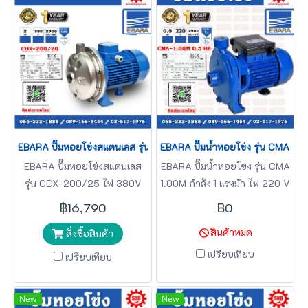
EBARA ปั๊มหอยโข่งสแตนเลส รุ่น CDX-200/25 ไฟ 380V กำลัง 2.5 แรงม้า ท่
EBARA ปั๊มน้ำหอยโข่ง รุ่น CMA 1.00M
EBARA ปั๊มหอยโข่งสแตนเลส
EBARA ปั๊มน้ำหอยโข่ง รุ่น CMA
รุ่น CDX-200/25 ไฟ 380V
1.00M กำลัง 1 แรงม้า ไฟ 220 V
กำลัง 2.5 แรงม้า ท่อ 1.5" ปั๊มน้ำ
ท่อ 1" ของดีของแท้ราคาถูก ที่นี่
฿16,790
฿0
ปั๊มหอยโข่ง ของดีราคาถูก ที่นี่
เท่านั้น รับประกัน 1 ปี
สินค้าหมด
สั่งซื้อสินค้า
เท่านั้น รับประกัน 1 ปี
เปรียบเทียบ
เปรียบเทียบ
New
New