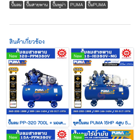
ปั๊มลม
ปั๊มสายพาน
ปั๊มพูม่า
PUMA
ปั๊มPUMA
สินค้าเกี่ยวข้อง
New
New
ปั๊มลม PP-320 700L + มอเตอร์ 20HP 380V MITSUBISHI
ชุดปั๊มลม PUMA 15HP 4สูบ 520L PP415-HI380V-MG
New
New