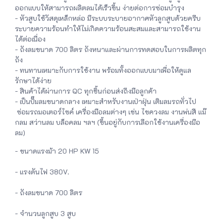
ออกแบบให้สามารถผลิตลมได้เร็วขึ้น ง่ายต่อการซ่อมบำรุง
- หัวสูบใช้วัสดุเหล็กหล่อ มีระบบระบายอากาศหัวลูกสูบด้วยครีบ
ระบายความร้อนทำให้ไม่เกิดความร้อนสะสมและสามารถใช้งาน
ได้ต่อเนื่อง
- ถังลมขนาด 700 ลิตร ถังหนาและผ่านการทดสอบในการผลิตทุก
ถัง
- ทนทานเหมาะกับการใช้งาน พร้อมทั้งออกแบบมาเพื่อให้ดูแล
รักษาได้ง่าย
- สินค้าได้ผ่านการ QC ทุกชิ้นก่อนส่งถึงมือลูกค้า
- เป็นปั๊มลมขนาดกลาง เหมาะสำหรับงานเป่าฝุ่น เติมลมรถทั่วไป
ซ่อมรถมอเตอร์ไซค์ เครื่องมือลมต่างๆ เช่น ไขควงลม งานพ่นสี แม๊
กลม สว่านลม บล็อคลม ฯลฯ (ขึ้นอยู่กับการเลือกใช้งานเครื่องมือ
ลม)
- ขนาดแรงม้า 20 HP KW 15
- แรงดันไฟ 380V.
- ถังลมขนาด 700 ลิตร
- จำนวนลูกสูบ 3 สูบ