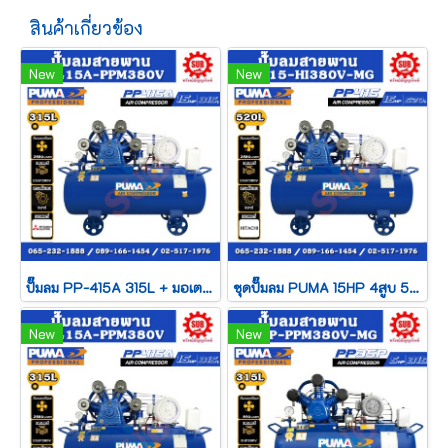
สินค้าเกี่ยวข้อง
New
New
ปั๊มลม PP-415A 315L + มอเตอร์ 15HP 380V MITSUBISHI
ชุดปั๊มลม PUMA 15HP 4สูบ 520L PP415-HI380V-MG
New
New