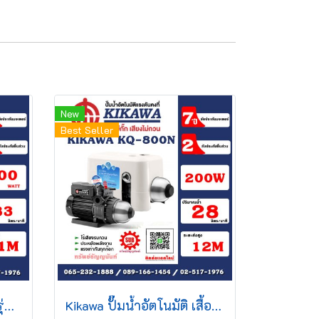
New
Best Seller
KIKAWA ปั๊มน้ำอัตโนมัติ รุ่น KQ400NE+ รุ่นใหม่ล่าสุด (มาแทนKQ400N)
Kikawa ปั๊มน้ำอัตโนมัติ เสื้อพลาสติก มีฝาครอบ รุ่น KQ800N กำลัง 800 W 220V อะไหล่รับประกัน 2 ปี มอเตอร์รับประกัน 7 ปี*** ปั๊มอัตโนมัติ