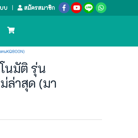
ระบบ
สมัครสมาชิก
(มาแทนKQ800N)
นมัติ รุ่น
่ล่าสุด (มา