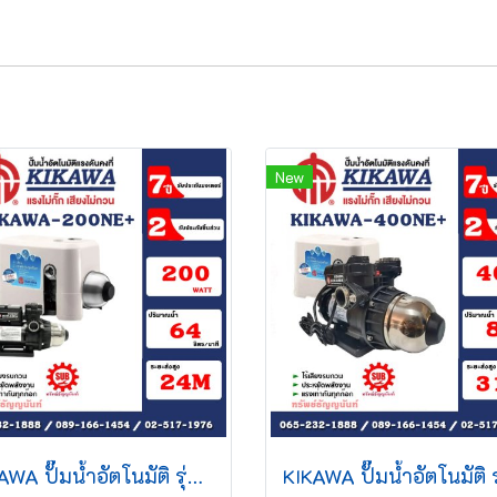
New
KIKAWA ปั๊มน้ำอัตโนมัติ รุ่น KQ200NE+ รุ่นใหม่ล่าสุด (มาแทนKQ200N) รับประกันคุณภาพ