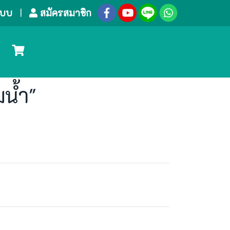
ระบบ
สมัครสมาชิก
น้ำ"