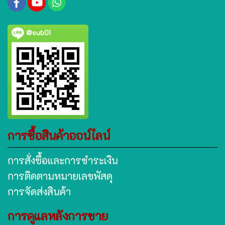
@sub01
การซื้อสินค้าออน์ไลน์
การสั่งซื้อและการชำระเงิน
การติดตามหมายเลขพัสดุ
การจัดส่งสินค้า
การดูแลหลังการขาย