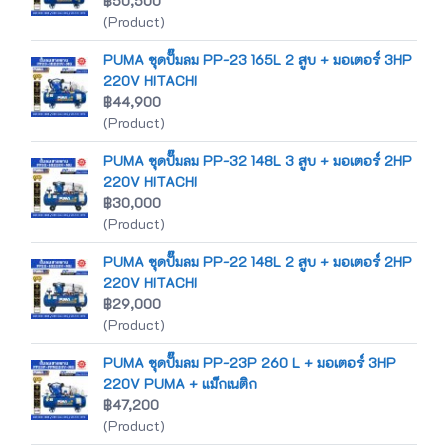
฿50,500
(Product)
PUMA ชุดปั๊มลม PP-23 165L 2 สูบ + มอเตอร์ 3HP
220V HITACHI
฿44,900
(Product)
PUMA ชุดปั๊มลม PP-32 148L 3 สูบ + มอเตอร์ 2HP
220V HITACHI
฿30,000
(Product)
PUMA ชุดปั๊มลม PP-22 148L 2 สูบ + มอเตอร์ 2HP
220V HITACHI
฿29,000
(Product)
PUMA ชุดปั๊มลม PP-23P 260 L + มอเตอร์ 3HP
220V PUMA + แม็กเนติก
฿47,200
(Product)