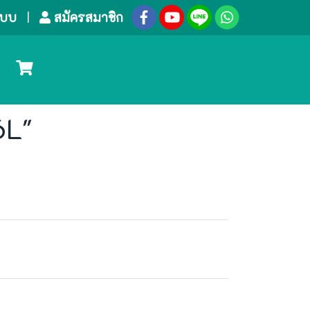
ระบบ
สมัครสมาชิก
6L"