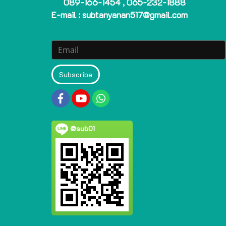
089-166-1454 , 065-232-1888
E-mail : subtanyanan517@gmail.com
Subscribe
@sub01