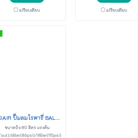
เปรียบเทียบ
เปรียบเทียบ
BIGAIR ปั๊มลมโรตารี่ BAL-25080 2.5HP 220v 80L สีขาว
ขนาดถัง:80 ลิตร แรงดัน
/out):6Bar(86psi)/8Bar(115psi)