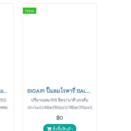
New
ปั๊มลมสายพานรุ่นผลิตลมเร็ว BIGAIR รุ่น BAB-30020
BIGAIR ปั๊มลมโรตารี่ BAL-25050 2.5HP 220v 50L สีขาว
250
ปริมาณลม:198 ลิตร/นาที แรงดัน
ิตลม
(in/out):6Bar(86psi)/8Bar(115psi)
ปั๊มลมโรตารี่ BIGAIR
฿0
สั่งซื้อสินค้า