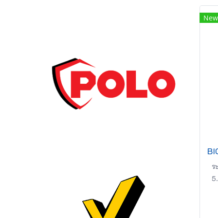
New
ร
5.