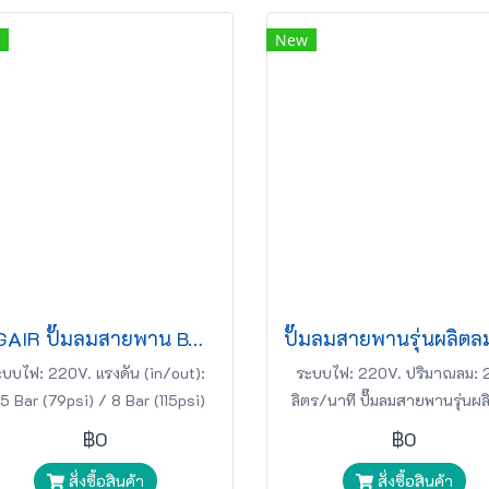
New
BIGAIR ปั๊มลมสายพาน BAB-10050 1HP 220v 50L สีขาว
ะบบไฟ: 220V. แรงดัน (in/out):
ระบบไฟ: 220V. ปริมาณลม: 
5 Bar (79psi) / 8 Bar (115psi)
ลิตร/นาที ปั๊มลมสายพานรุ่นผล
ปั๊มลมสายพาน BIGAIR
เร็ว BIGAIR
฿0
฿0
สั่งซื้อสินค้า
สั่งซื้อสินค้า