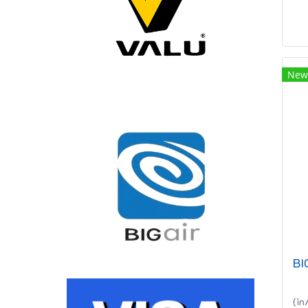
New
(in