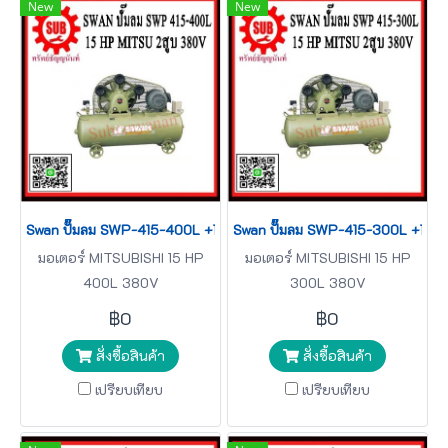
New
New
Swan ปั๊มลม SWP-415-400L +15 HP MITSU 2สูบ 380V ประกัน1ปี
Swan ปั๊มลม SWP-415-300L +15 H
มอเตอร์ MITSUBISHI 15 HP
มอเตอร์ MITSUBISHI 15 HP
400L 380V
300L 380V
฿0
฿0
สั่งซื้อสินค้า
สั่งซื้อสินค้า
เปรียบเทียบ
เปรียบเทียบ