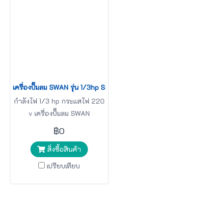
เครื่องปั๊มลม SWAN รุ่น 1/3hp SP-114-36L + มอเตอร์ pioneer 220v
กำลังไฟ 1/3 hp กระแสไฟ 220
v เครื่องปั๊มลม SWAN
฿0
สั่งซื้อสินค้า
เปรียบเทียบ