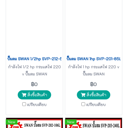
ปั๊มลม SWAN 1/2hp SVP-212-58L + มอเตอร์ pioneer 220v
ปั๊มลม SWAN 1hp SVP-201-85L + 
กำลังไฟ 1/2 hp กระแสไฟ 220
กำลังไฟ 1 hp กระแสไฟ 220 v
v ปั๊มลม SWAN
ปั๊มลม SWAN
฿0
฿0
สั่งซื้อสินค้า
สั่งซื้อสินค้า
เปรียบเทียบ
เปรียบเทียบ
New
New