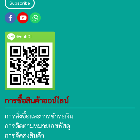
Subscribe
@sub01
การซื้อสินค้าออน์ไลน์
การสั่งซื้อและการชำระเงิน
การติดตามหมายเลขพัสดุ
การจัดส่งสินค้า