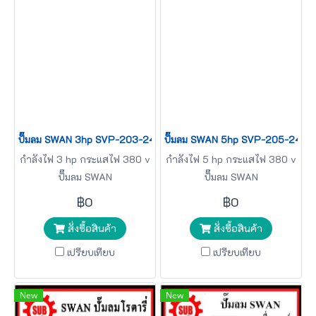
ปั๊มลม SWAN 3hp SVP-203-240L + มอเตอร์ Mitsubishi 380v
ปั๊มลม SWAN 5hp SVP-205-240L +
กำลังไฟ 3 hp กระแสไฟ 380 v
กำลังไฟ 5 hp กระแสไฟ 380 v
ปั๊มลม SWAN
ปั๊มลม SWAN
฿0
฿0
สั่งซื้อสินค้า
สั่งซื้อสินค้า
เปรียบเทียบ
เปรียบเทียบ
New
New