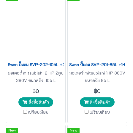
Swan ปั๊มลม SVP-202-106L +2 HP Mitsu 2สูบ 380V
Swan ปั๊มลม SVP-201-85L +1HP M
มอเตอร์ mitsubishi 2 HP 2สูบ
มอเตอร์ mitsubishi 1HP 380V
380V ขนาดถัง 106 L
ขนาดถัง 85 L
฿0
฿0
สั่งซื้อสินค้า
สั่งซื้อสินค้า
เปรียบเทียบ
เปรียบเทียบ
New
New