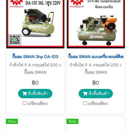
ปั๊มลม SWAN 3hp DA-103
ปั๊มลม SWAN แบบเครื่องยนต์ดีเซล/เ
กำลังไฟ 9 A กระแสไฟ 220 v
กำลังไฟ 9 A กระแสไฟ 220 v
ปั๊มลม SWAN
ปั๊มลม SWAN
฿0
฿0
สั่งซื้อสินค้า
สั่งซื้อสินค้า
เปรียบเทียบ
เปรียบเทียบ
New
New