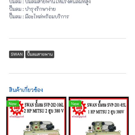
ปั๊มลม : ปั๊มลมสายพานให้แรงดันลมที่สูง
ปั๊มลม : บำรุงรักษาง่าย
ปั๊มลม : มีอะไหล่พร้อมบริการ
SWAN
ปั๊มลมสายพาน
สินค้าเกี่ยวข้อง
New
New