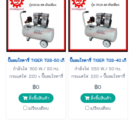
ปั๊มลมโรตารี่ TIGER TGS-50 เก็บเสียง
ปั๊มลมโรตารี่ TIGER TGS-40 เก็บเสี
กำลังไฟ 1100 W./ 50 Hz.
กำลังไฟ 550 W./ 50 Hz.
กระแสไฟ 220 v ปั๊มลมโรตารี่
กระแสไฟ 220 v ปั๊มลมโรตารี่
TIGER
TIGER
฿0
฿0
สั่งซื้อสินค้า
สั่งซื้อสินค้า
เปรียบเทียบ
เปรียบเทียบ