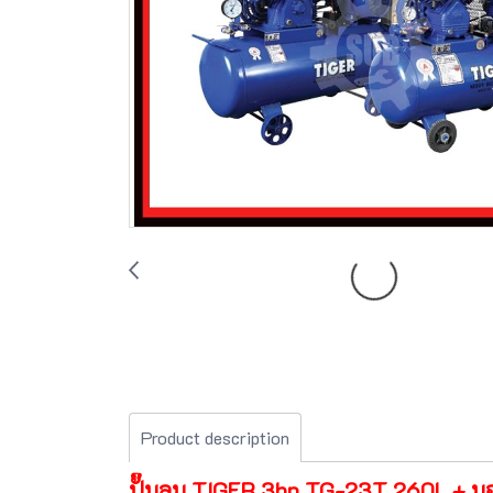
Product description
ปั๊มลม TIGER 3hp TG-23T 260L + ม