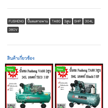
FUSHENG
ปั๊มลมสายพาน
TA80
3สูบ
5HP
304L
380V
สินค้าเกี่ยวข้อง
New
New