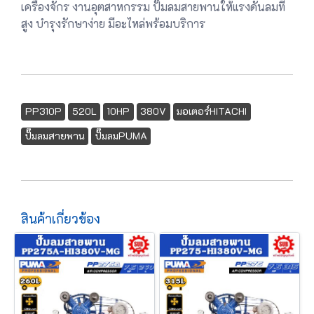
เครื่องจักร งานอุตสาหกรรม ปั๊มลมสายพานให้แรงดันลมที่
สูง บำรุงรักษาง่าย มีอะไหล่พร้อมบริการ
PP310P
520L
10HP
380V
มอเตอร์HITACHI
ปั๊มลมสายพาน
ปั๊มลมPUMA
สินค้าเกี่ยวข้อง