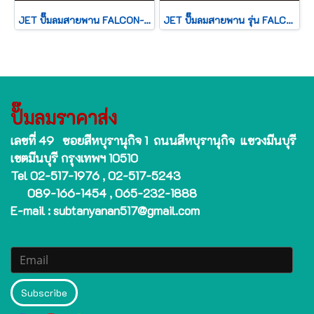
JET ปั๊มลมสายพาน FALCON-260M 1/2HP ถัง 60 ลิตร
JET ปั๊มลมสายพาน รุ่น FALCON-21100M ปั๊มลม 100 ลิตร เต็ม ปั๊มลม ปั๊มลมไฟฟ้า jet ปั้มลมสายพาน ปั้มลม ปั้มลมไฟฟ้า PUMA 4.8
ปั๊มลมราคาส่ง
เลขที่ 49 ซอยสีหบุรานุกิจ 1 ถนนสีหบุรานุกิจ แขวงมีนบุรี
เขตมีนบุรี กรุงเทพฯ 10510
Tel 02-517-1976 , 02-517-5243
089-166-1454 , 065-232-1888
E-mail : subtanyanan517@gmail.com
Subscribe