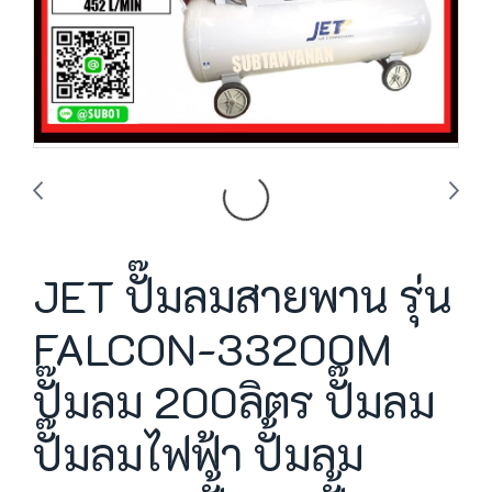
JET ปั๊มลมสายพาน รุ่น
FALCON-33200M
ปั๊มลม 200ลิตร ปั๊มลม
ปั๊มลมไฟฟ้า ปั้มลม