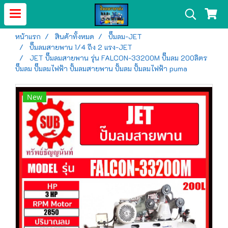
หน้าแรก
สินค้าทั้งหมด
ปั๊มลม-JET
ปั๊มลมสายพาน 1/4 ถึง 2 แรง-JET
JET ปั๊มลมสายพาน รุ่น FALCON-33200M ปั๊มลม 200ลิตร
ปั๊มลม ปั๊มลมไฟฟ้า ปั้มลมสายพาน ปั้มลม ปั้มลมไฟฟ้า puma
New