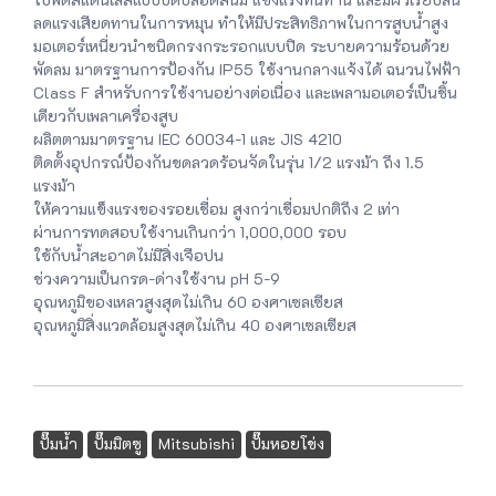
ลดแรงเสียดทานในการหมุน ทำให้มีประสิทธิภาพในการสูบน้ำสูง
มอเตอร์เหนี่ยวนำชนิดกรงกระรอกแบบปิด ระบายความร้อนด้วย
พัดลม มาตรฐานการป้องกัน IP55 ใช้งานกลางแจ้งได้ ฉนวนไฟฟ้า
Class F สำหรับการใช้งานอย่างต่อเนื่อง และเพลามอเตอร์เป็นชิ้น
เดียวกับเพลาเครื่องสูบ
ผลิตตามมาตรฐาน IEC 60034-1 และ JIS 4210
ติดตั้งอุปกรณ์ป้องกันขดลวดร้อนจัดในรุ่น 1/2 แรงม้า ถึง 1.5
แรงม้า
ให้ความแข็งแรงของรอยเชื่อม สูงกว่าเชื่อมปกติถึง 2 เท่า
ผ่านการทดสอบใช้งานเกินกว่า 1,000,000 รอบ
ใช้กับน้ำสะอาดไม่มีสิ่งเจือปน
ช่วงความเป็นกรด-ด่างใช้งาน pH 5-9
อุณหภูมิของเหลวสูงสุดไม่เกิน 60 องศาเซลเซียส
อุณหภูมิสิ่งแวดล้อมสูงสุดไม่เกิน 40 องศาเซลเซียส
ปั๊มน้ำ
ปั๊มมิตซู
Mitsubishi
ปั๊มหอยโข่ง