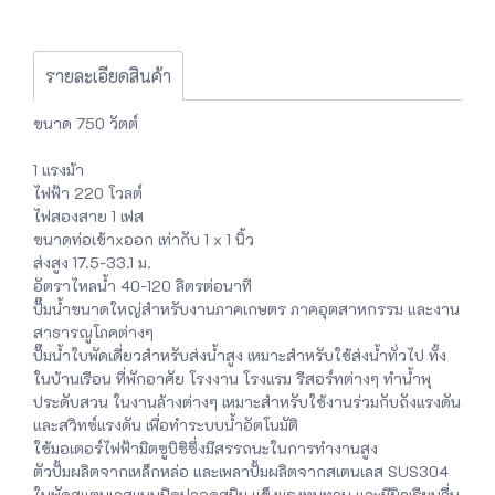
รายละเอียดสินค้า
ขนาด 750 วัตต์
1 แรงม้า
ไฟฟ้า 220 โวลต์
ไฟสองสาย 1 เฟส
ขนาดท่อเข้าxออก เท่ากับ 1 x 1 นิ้ว
ส่งสูง 17.5-33.1 ม.
อัตราไหลน้ำ 40-120 ลิตรต่อนาที
ปั๊มน้ำขนาดใหญ่สำหรับงานภาคเกษตร ภาคอุตสาหกรรม และงาน
สาธารณูโภคต่างๆ
ปั๊มน้ำใบพัดเดี่ยวสำหรับส่งน้ำสูง เหมาะสำหรับใช้ส่งน้ำทั่วไป ทั้ง
ในบ้านเรือน ที่พักอาศัย โรงงาน โรงแรม รีสอร์ทต่างๆ ทำน้ำพุ
ประดับสวน ในงานล้างต่างๆ เหมาะสำหรับใช้งานร่วมกับถังแรงดัน
และสวิทซ์แรงดัน เพื่อทำระบบน้ำอัตโนมัติ
ใช้มอเตอร์ไฟฟ้ามิตซูบิชิซึ่งมีสรรถนะในการทำงานสูง
ตัวปั้มผลิตจากเหล็กหล่อ และเพลาปั้มผลิตจากสเตนเลส SUS304
ใบพัดสแตนเลสแบบปิดปลอดสนิม แข็งแรงทนทาน และมีผิวเรียบลื่น