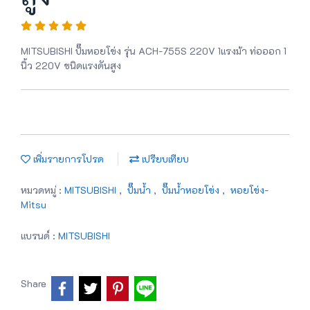
MITSUBISHI ปั๊มหอยโข่ง รุ่น ACH-755S 220V 1แรงม้า ท่อออก 1
นิ้ว 220V ชนิดแรงดันสูง
เพิ่มรายการโปรด
เปรียบเทียบ
หมวดหมู่ :
MITSUBISHI
,
ปั๊มน้ำ
,
ปั๊มน้ำหอยโข่ง
,
หอยโข่ง-
Mitsu
แบรนด์ :
MITSUBISHI
Share