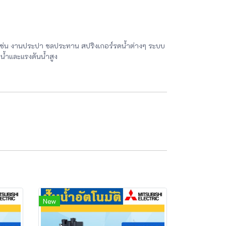
 เ่ช่น งานประปา ชลประทาน สปริงเกอร์รดน้ำต่างๆ ระบบ
น้ำและแรงดันน้ำสูง
New