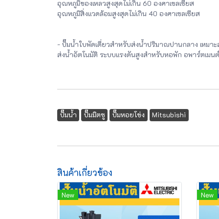
อุณหภูมิของเหลวสูงสุดไม่เกิน 60 องศาเซลเซียส
อุณหภูมิสิ่งแวดล้อมสูงสุดไม่เกิน 40 องศาเซลเซียส
- ปั๊มน้ำใบพัดเดี่ยวสำหรับส่งน้ำปริมาณปานกลาง เหมา
ส่งน้ำอัตโนมัติ ระบบแรงดันสูงสำหรับหอพัก อพาร์ตเมนต
ปั๊มน้ำ
ปั๊มมิตซู
ปั๊มหอยโข่ง
Mitsubishi
สินค้าเกี่ยวข้อง
New
New