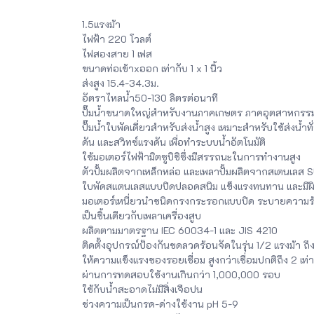
1.5แรงม้า
ไฟฟ้า 220 โวลต์
ไฟสองสาย 1 เฟส
ขนาดท่อเข้าxออก เท่ากับ 1 x 1 นิ้ว
ส่งสูง 15.4-34.3ม.
อัตราไหลน้ำ50-130 ลิตรต่อนาที
ปั๊มน้ำขนาดใหญ่สำหรับงานภาคเกษตร ภาคอุตสาหกรร
ปั๊มน้ำใบพัดเดี่ยวสำหรับส่งน้ำสูง เหมาะสำหรับใช้ส่งน้
ดัน และสวิทซ์แรงดัน เพื่อทำระบบน้ำอัตโนมัติ
ใช้มอเตอร์ไฟฟ้ามิตซูบิชิซึ่งมีสรรถนะในการทำงานสูง
ตัวปั้มผลิตจากเหล็กหล่อ และเพลาปั้มผลิตจากสเตนเลส
ใบพัดสแตนเลสแบบปิดปลอดสนิม แข็งแรงทนทาน และมีผิว
มอเตอร์เหนี่ยวนำชนิดกรงกระรอกแบบปิด ระบายความร้อ
เป็นชิ้นเดียวกับเพลาเครื่องสูบ
ผลิตตามมาตรฐาน IEC 60034-1 และ JIS 4210
ติดตั้งอุปกรณ์ป้องกันขดลวดร้อนจัดในรุ่น 1/2 แรงม้า ถึง
ให้ความแข็งแรงของรอยเชื่อม สูงกว่าเชื่อมปกติถึง 2 เท่า
ผ่านการทดสอบใช้งานเกินกว่า 1,000,000 รอบ
ใช้กับน้ำสะอาดไม่มีสิ่งเจือปน
ช่วงความเป็นกรด-ด่างใช้งาน pH 5-9