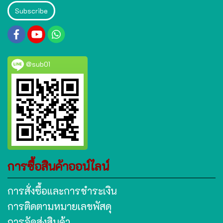
Subscribe
@sub01
การซื้อสินค้าออน์ไลน์
การสั่งซื้อและการชำระเงิน
การติดตามหมายเลขพัสดุ
การจัดส่งสินค้า