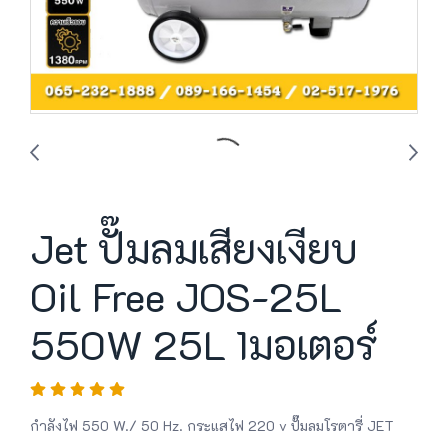
Jet ปั๊มลมเสียงเงียบ
Oil Free JOS-25L
550W 25L 1มอเตอร์
กำลังไฟ 550 W./ 50 Hz. กระแสไฟ 220 v ปั๊มลมโรตารี่ JET