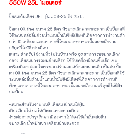
550W 25L 1มอเตอร์
ปั๊มลมเก็บเสียง JET รุ่น JOS-25 ถัง 25 L.
ปั๊มลม Oil free ขนาด 25 ลิตร มีขนาดเล็กพกพาสะดวก เป็นปั๊มลมที่
ใช้ระบบหล่อลื่นด้วยน้ำแทนน้ำมันซึ่งมีเสียงที่เกิดจากการทำงานต่ำ
กว่า 10 เดซิเบล และอากาศที่ไหลออกจากของปั๊มลมจะมีความ
บริสุทธิ์ไม่มีสิ่งปนเปื้อน
เหมาะ สำหรับใช้งานทั่วไปในบ้าน หรือ อุตสาหกรรมขนาดเล็ก/
กลาง เติมลมยางรถยนต์ พ่นสีรถ ใช้กับเครื่องมือลมชิ้นเล็ก เช่น
เครื่องยิงตะปูลม ไขควงลม สว่านลม สกัดลมขนาดเล็ก เป็นต้น ปั๊ม
ลม Oil free ขนาด 25 ลิตร มีขนาดเล็กพกพาสะดวก เป็นปั๊มลมที่ใช้
ระบบหล่อลื่นด้วยน้ำแทนน้ำมันซึ่งมีเสียงที่เกิดจากการทำงานที่
เงียบและอากาศที่ไหลออกจากของปั๊มลมจะมีความบริสุทธิ์ไม่มีสิ่ง
ปนเปื้อน
-เหมาะสำหรับงาน พ่นสี เติมลม เป่าลมไล่ฝุ่น
เสียงเงียบไม่ ก่อให้เกิดมลภาวะทางเสียง
ง่ายต่อการบำรุงรักษา เนื่องจากไม่ต้องใช้น้ำมันหล่อลื่น
ขนาดเล็ก น้ำหนักเบา เคลื่อนย้ายสะดวก