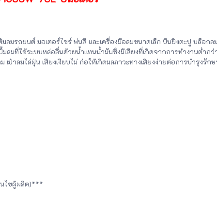
มลมรถยนต์ มอเตอร์ไซร์ พ่นสี และเครื่องมือลมขนาดเล็ก ปืนยิงตะปู บล็อกล
๊มลมที่ใช้ระบบหล่อลื่นด้วยน้ำแทนน้ำมันซึ่งมีเสียงที่เกิดจากการทำงานต่ำก
มลม เป่าลมไล่ฝุ่น เสียงเงียบไม่ ก่อให้เกิดมลภาวะทางเสียงง่ายต่อการบำรุงรักษ
อนไขผู้ผลิต)***