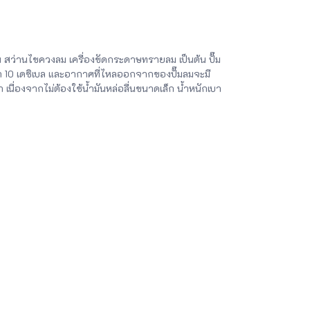
ม สว่านไขควงลม เครื่องขัดกระดาษทรายลม เป็นต้น ปั๊ม
ว่า 10 เดซิเบล และอากาศที่ไหลออกจากของปั๊มลมจะมี
า เนื่องจากไม่ต้องใช้น้ำมันหล่อลื่นขนาดเล็ก น้ำหนักเบา