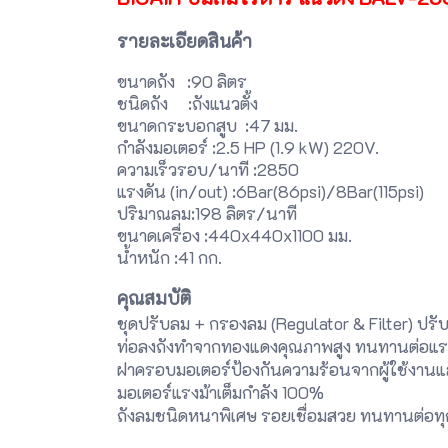
รายละเอียดสินค้า
ขนาดถัง :90 ลิตร
ชนิดถัง :ถังแนวตั้ง
ขนาดกระบอกสูบ :47 มม.
กำลังมอเตอร์ :2.5 HP (1.9 kW) 220
ความเร็วรอบ/นาที :2850
แรงดัน (in/out) :6Bar(86psi)/8Bar
ปริมาณลม:198 ลิตร/นาที
ขนาดเครื่อง :440x440x1100 มม.
น้ำหนัก :41 กก.
คุณสมบัติ
ชุดปรับลม + กรองลม (Regulator & Filter) ปรับแ
ท่อลงถังทำจากทองแดงคุณภาพสูง ทนทานต่อแร
ฝาครอบมอเตอร์ป้องกันความร้อนจากผู้ใช้งานแ
มอเตอร์แรงม้าเต็มกำลัง 100%
ถังลมชนิดหนาพิเศษ รอยเชื่อมสวย ทนทานต่อท