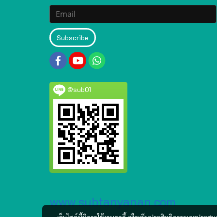
Subscribe
@sub01
www.subtanyanan.com