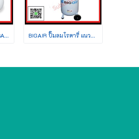
BIGAIR ปั๊มลมสายพาน BAB-55150 5.5HP 220v 150L สีขาว
BIGAIR ปั๊มลมโรตารี่ แนวตั้ง BALV-25090 2.5HP 220v 90L สีขาว