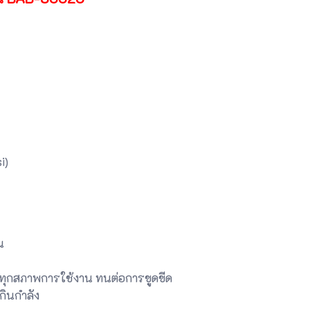
i)
น
อทุกสภาพการใช้งาน ทนต่อการขูดขีด
กินกำลัง