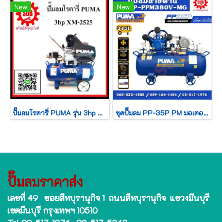
New
New
ปั๊มลมโรตารี่ PUMA รุ่น 3hp XM-2525
ชุดปั๊มลม PP-35P PM มอเตอร์ PUMA 5 HP ถัง 315 L
ปั๊มลมราคาส่ง
เลขที่ 49 ซอยสีหบุรานุกิจ 1 ถนนสีหบุรานุกิจ แขวงมีนบุรี
เขตมีนบุรี กรุงเทพฯ 10510