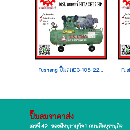
Fusheng ปั๊มลมD3-105-220 +มอเตอร์ 2 HP 105L 2สูบ 220V ประกัน1ปี
ปั๊มลมราคาส่ง
เลขที่ 49 ซอยสีหบุรานุกิจ 1 ถนนสีหบุรานุกิจ