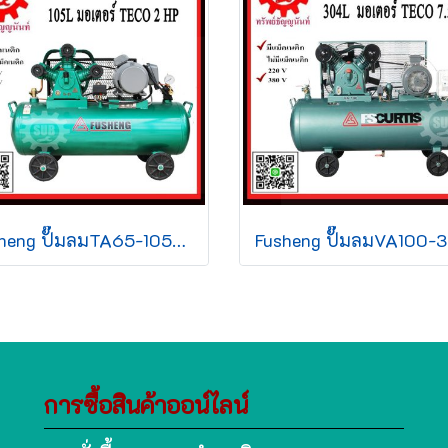
Fusheng ปั๊มลมTA65-105-380 +มอเตอร์ 2 HP 105L 3สูบ 380V ประกัน1ปี
การซื้อสินค้าออน์ไลน์