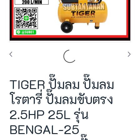
TIGER ปั๊มลม ปั๊มลม
โรตารี่ ปั๊มลมขับตรง
2.5HP 25L รุ่น
BENGAL-25