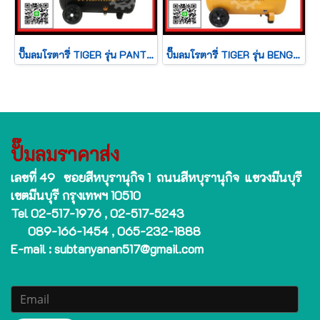
ปั๊มลมโรตารี่ TIGER รุ่น PANTHER-50 2HP 50L
ปั๊มลมโรตารี่ TIGER รุ่น BENGAL-50 2.5HP 50L
ปั๊มลมราคาส่ง
เลขที่ 49 ซอยสีหบุรานุกิจ 1 ถนนสีหบุรานุกิจ แขวงมีนบุรี
เขตมีนบุรี กรุงเทพฯ 10510
Tel 02-517-1976 , 02-517-5243
089-166-1454 , 065-232-1888
E-mail : subtanyanan517@gmail.com