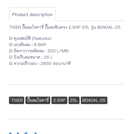
Product description
TIGER ปั๊มลมโรตารี่ ปั๊มลมขับตรง 2.5HP 25L รุ่น BENGAL-25
☑️ คุณสมบัติ (Features)
☑️ แรงดันลม : 8 BAR
☑️ อัตราการผลิตลม : 200 L/MIN
☑️ ถังเก็บลมขนาด : 25 L
☑️ ความเร็วรอบ : 2850 รอบ/นาที
TIGER
ปั๊มลมโรตารี่
2.5HP
25L
BENGAL-25