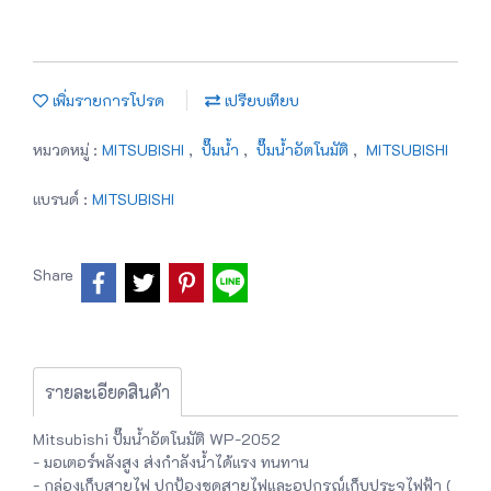
เพิ่มรายการโปรด
เปรียบเทียบ
หมวดหมู่ :
MITSUBISHI
,
ปั๊มน้ำ
,
ปั๊มน้ำอัตโนมัติ
,
MITSUBISHI
แบรนด์ :
MITSUBISHI
Share
รายละเอียดสินค้า
Mitsubishi ปั๊มน้ำอัตโนมัติ WP-2052
- มอเตอร์พลังสูง ส่งกำลังน้ำได้แรง ทนทาน
- กล่องเก็บสายไฟ ปกป้องชุดสายไฟและอุปกรณ์เก็บประจุไฟฟ้า (