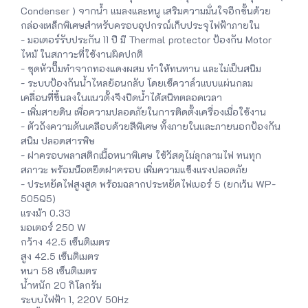
Condenser ) จากน้ำ แมลงและหนู เสริมความมั่นใจอีกชั้นด้วย
กล่องเหล็กพิเศษสำหรับครอบอุปกรณ์เก็บประจุไฟฟ้าภายใน
- มอเตอร์รับประกัน 11 ปี มี Thermal protector ป้องกัน Motor
ไหม้ ในสภาวะที่ใช้งานผิดปกติ
- ชุดหัวปั๊มทำจากทองแดงผสม ทำให้ทนทาน และไม่เป็นสนิม
- ระบบป้องกันน้ำไหลย้อนกลับ โดยเช็ควาล์วแบบแผ่นกลม
เคลื่อนที่ขึ้นลงในแนวตั้งจึงปิดน้ำได้สนิทตลอดเวลา
- เพิ่มสายดิน เพื่อความปลอดภัยในการติดตั้งเครื่องเมื่อใช้งาน
- ตัวถังความดันเคลือบด้วยสีพิเศษ ทั้งภายในและภายนอกป้องกัน
สนิม ปลอดสารพิษ
- ฝาครอบพลาสติกเนื้อหนาพิเศษ ใช้วัสดุไม่ลุกลามไฟ ทนทุก
สภาวะ พร้อมน็อตยึดฝาครอบ เพิ่มความแข็งแรงปลอดภัย
- ประหยัดไฟสูงสูด พร้อมฉลากประหยัดไฟเบอร์ 5 (ยกเว้น WP-
505Q5)
แรงม้า 0.33
มอเตอร์ 250 W
กว้าง 42.5 เซ็นติเมตร
สูง 42.5 เซ็นติเมตร
หนา 58 เซ็นติเมตร
น้ำหนัก 20 กิโลกรัม
ระบบไฟฟ้า 1, 220V 50Hz