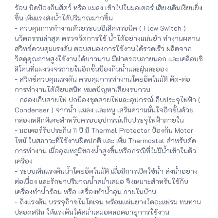
ร้อน ปิดป้องกันสัตว์ หรือ แมลง เข้าไปในมอเตอร์ เสียงเดินเงียบยิ่ง
ขึ้น เพิ่มแรงส่งน้ำได้ปริมาณมากขึ้น
- ควบคุมการทำงานด้วยระบบอีเล็คทรอนิค ( Flow Switch )
นวัตกรรมล่าสุด ตรวจวัดการใช้ น้ำได้อย่างแม่นยำ ทำงานผสาน
สวิทซ์ควบคุมแรงดัน ตอบสนองการใช้งานได้รวดเร็ว ผลิตจาก
วัสดุคุณภาพสูงใช้งานได้ยาวนาน มีฝาครอบภายนอก และเคลือบซิ
ลิโคนที่แผงวงจรภายในอีกชั้นป้องกันน้ำและฝุ่นละออง
- สวิทซ์ควบคุมแรงดัน ควบคุมการทำงานโดยอัตโนมัติ ตัด-ต่อ
การทำงานได้เงียบสนิท หมดปัญหาเสียงรบกวน
- กล่องเก็บสายไฟ ปกป้องชุดสายไฟและอุปกรณ์เก็บประจุไฟฟ้า (
Condenser ) จากน้ำ แมลง และหนู เสริมความมั่นใจอีกชั้นด้วย
กล่องเหล็กพิเศษสำหรับครอบอุปกรณ์เก็บประจุไฟฟ้าภายใน
- มอเตอร์รับประกัน 11 ปี มี Thermal Protector ป้องกัน Motor
ไหม้ ในสภาวะที่ใช้งานผิดปกติ และ เพิ่ม Thermostat สำหรับตัด
การทำงาน เมื่ออุณหภูมิของน้ำสูงขึ้นหรือกรณีที่ไม่มีน้ำเข้าในตัว
เครื่อง
- ระบบเพิ่มแรงดันน้ำโดยอัตโนมัติ เมื่อมีการเปิดใช้น้ำ ส่งน้ำอย่าง
ต่อเนื่อง และรักษาปริมาณน้ำสม่ำเสมอ จึงเหมาะสำหรับใช้กับ
เครื่องทำน้ำร้อน หรือ เครื่องทำน้ำอุ่น ภายในบ้าน
- ถังแรงดัน บรรจุก๊าซไนโตเจน พร้อมแผ่นยางไดอะแฟรม ทนทาน
ปลอดสนิม ให้แรงดันได้สม่ำเสมอตลอดอายุการใช้งาน