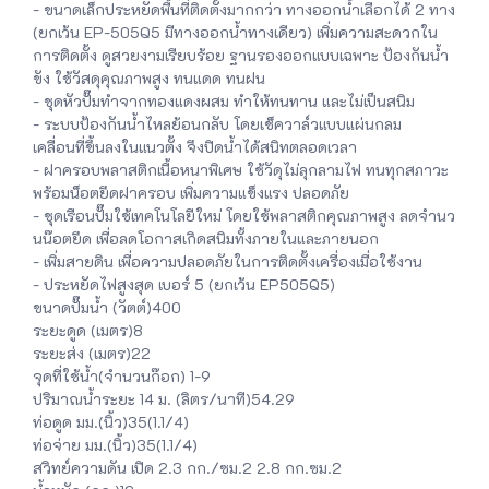
- ขนาดเล็กประหยัดพื้นที่ติดตั้งมากกว่า ทางออกน้ำเลือกได้ 2 ทาง
(ยกเว้น EP-505Q5 มีทางออกน้ำทางเดียว) เพิ่มความสะดวกใน
การติดตั้ง ดูสวยงามเรียบร้อย ฐานรองออกแบบเฉพาะ ป้องกันน้ำ
ขัง ใช้วัสดุคุณภาพสูง ทนแดด ทนฝน
- ชุดหัวปั๊มทำจากทองแดงผสม ทำให้ทนทาน และไม่เป็นสนิม
- ระบบป้องกันน้ำไหลย้อนกลับ โดยเช็ควาล์วแบบแผ่นกลม
เคลื่อนที่ขึ้นลงในแนวตั้ง จึงปิดน้ำได้สนิทตลอดเวลา
- ฝาครอบพลาสติกเนื้อหนาพิเศษ ใช้วัดุไม่ลุกลามไฟ ทนทุกสภาวะ
พร้อมน็อตยึดฝาครอบ เพิ่มความแข็งแรง ปลอดภัย
- ชุดเรือนปั๊มใช้เทคโนโลยีใหม่ โดยใช้พลาสติกคุณภาพสูง ลดจำนว
นน๊อตยึด เพื่อลดโอกาสเกิดสนิมทั้งภายในและภายนอก
- เพิ่มสายดิน เพื่อความปลอดภัยในการติดตั้งเครื่องเมื่อใช้งาน
- ประหยัดไฟสูงสุด เบอร์ 5 (ยกเว้น EP505Q5)
ขนาดปั๊มน้ำ (วัตต์)400
ระยะดูด (เมตร)8
ระยะส่ง (เมตร)22
จุดที่ใช้น้ำ(จำนวนก๊อก) 1-9
ปริมาณน้ำระยะ 14 ม. (ลิตร/นาที)54.29
ท่อดูด มม.(นิ้ว)35(1.1/4)
ท่อจ่าย มม.(นิ้ว)35(1.1/4)
สวิทย์ความดัน เปิด 2.3 กก./ซม.2 2.8 กก.ซม.2