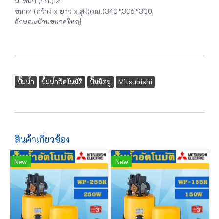
น้ำหนัก (กก.)12
ขนาด (กว้าง x ยาว x สูง)(มม.)340*306*300
ลักษณะบ้านขนาดใหญ่
ปั๊มน้ำ
ปั๊มน้ำอัตโนมัติ
ปั๊มมิตซู
Mitsubishi
สินค้าเกี่ยวข้อง
New
New