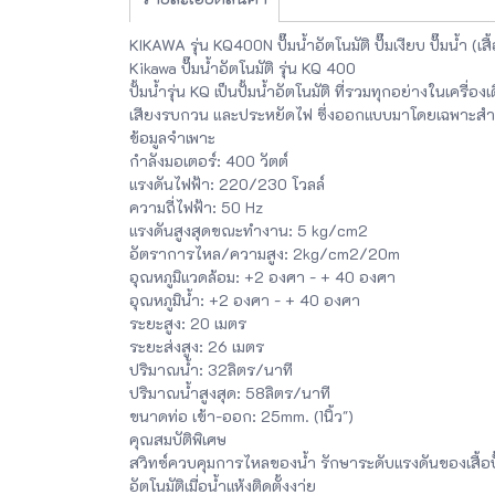
KIKAWA รุ่น KQ400N ปั๊มน้ำอัตโนมัติ ปั๊มเงียบ ปั๊มน้ำ (เส
Kikawa ปั๊มน้ำอัตโนมัติ รุ่น KQ 400
ปั้มน้ำรุ่น KQ เป็นปั้มน้ำอัตโนมัติ ที่รวมทุกอย่างในเค
เสียงรบกวน และประหยัดไฟ ซึ่งออกแบบมาโดยเฉพาะสำห
ข้อมูลจำเพาะ
กำลังมอเตอร์: 400 วัตต์
แรงดันไฟฟ้า: 220/230 โวลล์
ความถี่ไฟฟ้า: 50 Hz
แรงดันสูงสุดขณะทำงาน: 5 kg/cm2
อัตราการไหล/ความสูง: 2kg/cm2/20m
อุณหภูมิแวดล้อม: +2 องศา - + 40 องศา
อุณหภูมิน้ำ: +2 องศา - + 40 องศา
ระยะสูง: 20 เมตร
ระยะส่งสูง: 26 เมตร
ปริมาณน้ำ: 32ลิตร/นาที
ปริมาณน้ำสูงสุด: 58ลิตร/นาที
ขนาดท่อ เข้า-ออก: 25mm. (1นิ้ว")
คุณสมบัติพิเศษ
สวิทซ์ควบคุมการไหลของน้ำ รักษาระดับแรงดันของเสื้อป
อัตโนมัติเมื่อน้ำแห้งติดตั้งงา่ย