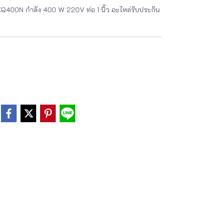
่น KQ400N กำลัง 400 W 220V ท่อ 1 นิ้ว อะไหล่รับประกัน