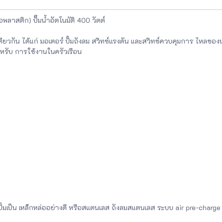
ื้อพลาสติก) ปั๊มน้ำอัตโนมัติ 400 วัตต์
รื่องเดียวกัน ได้แก่ มอเตอร์ ปั้มถังลม สวิทซ์แรงดัน และสวิทซ์ควบคุมการ ไหลข
รับ การใช้งานในครัวเรือน
ั้มเป็น เหล็กหล่ออย่างดี หรือสแตนเลส ถังลมสแตนเลส ระบบ air pre-charge