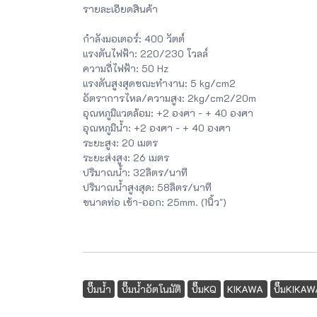
รายละเอียดสินค้า
กำลังมอเตอร์: 400 วัตต์
แรงดันไฟฟ้า: 220/230 โวลล์
ความถี่ไฟฟ้า: 50 Hz
แรงดันสูงสุดขณะทำงาน: 5 kg/cm2
อัตราการไหล/ความสูง: 2kg/cm2/20m
อุณหภูมิแวดล้อม: +2 องศา - + 40 องศา
อุณหภูมิน้ำ: +2 องศา - + 40 องศา
ระยะสูง: 20 เมตร
ระยะส่งสูง: 26 เมตร
ปริมาณน้ำ: 32ลิตร/นาที
ปริมาณน้ำสูงสุด: 58ลิตร/นาที
ขนาดท่อ เข้า-ออก: 25mm. (1นิ้ว")
ปั๊มน้ำ
ปั๊มน้ำอัตโนมัติ
ปั๊มKQ
KIKAWA
ปั๊มKIKA