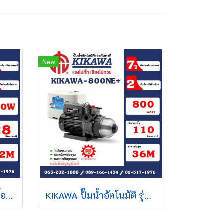
New
Kikawa ปั๊มน้ำอัตโนมัติ เสื้อพลาสติก มีฝาครอบ รุ่น KQ800N กำลัง 800 W 220V อะไหล่รับประกัน 2 ปี มอเตอร์รับประกัน 7 ปี*** ปั๊มอัตโนมัติ
KIKAWA ปั๊มน้ำอัตโนมัติ รุ่น KQ800NE+ รุ่นใหม่ล่าสุด (มาแทนKQ800N)