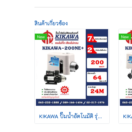
สินค้าเกี่ยวข้อง
New
New
KIKAWA ปั๊มน้ำอัตโนมัติ รุ่น KQ200NE+ รุ่นใหม่ล่าสุด (มาแทนKQ200N) รับประกันคุณภาพ