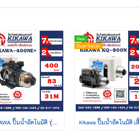
New
Best Seller
KIKAWA ปั๊มน้ำอัตโนมัติ รุ่น KQ400NE+ รุ่นใหม่ล่าสุด (มาแทนKQ400N)