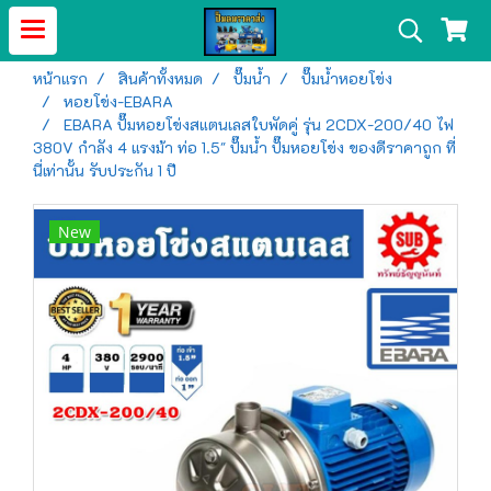
หน้าแรก
สินค้าทั้งหมด
ปั๊มน้ำ
ปั๊มน้ำหอยโข่ง
หอยโข่ง-EBARA
EBARA ปั๊มหอยโข่งสแตนเลสใบพัดคู่ รุ่น 2CDX-200/40 ไฟ
380V กำลัง 4 แรงม้า ท่อ 1.5" ปั๊มน้ำ ปั๊มหอยโข่ง ของดีราคาถูก ที่
นี่เท่านั้น รับประกัน 1 ปี
New