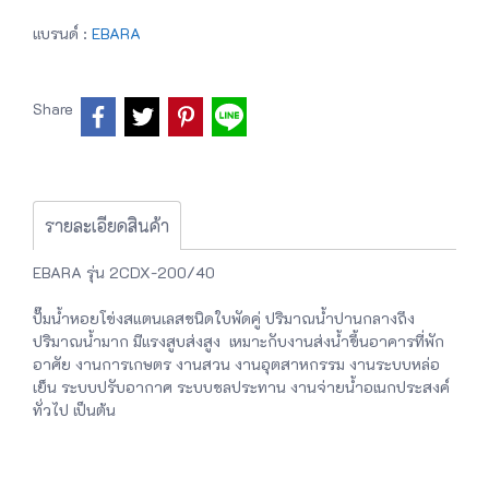
แบรนด์ :
EBARA
Share
รายละเอียดสินค้า
EBARA รุ่น 2CDX-200/40
ปั๊มน้ำหอยโข่งสแตนเลสชนิดใบพัดคู่ ปริมาณน้ำปานกลางถึง
ปริมาณน้ำมาก มีแรงสูบส่งสูง เหมาะกับงานส่งน้ำขึ้นอาคารที่พัก
อาศัย งานการเกษตร งานสวน งานอุตสาหกรรม งานระบบหล่อ
เย็น ระบบปรับอากาศ ระบบชลประทาน งานจ่ายน้ำอเนกประสงค์
ทั่วไป เป็นต้น