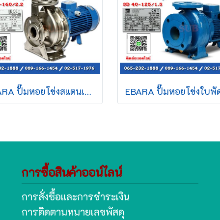
EBARA ปั๊มหอยโข่งสแตนเลส รุ่น 3M-32-160/2.2 ไฟ 380V กำลัง 3 แรงม้า ท่อ 2" ปั๊มน้ำ ปั๊มหอยโข่ง ของดีราคาถูก ที่นี่เท่านั้น รับประกัน 1 ปี
การซื้อสินค้าออน์ไลน์
การสั่งซื้อและการชำระเงิน
การติดตามหมายเลขพัสดุ