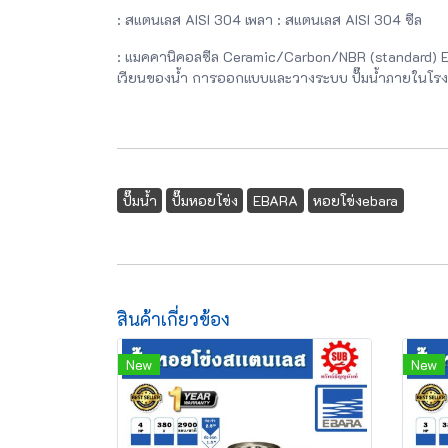
: สแตนเลส AISI 304 เพลา : สแตนเลส AISI 304 ซีล
: แมคคานิคอลซีล Ceramic/Carbon/NBR (standard) 
เวียนของน้ำ การออกแบบและวางระบบ ปั๊มน้ำภายในโรงงาน
ปั๊มน้ำ
ปั๊มหอยโข่ง
EBARA
หอยโข่งebara
สินค้าเกี่ยวข้อง
New
New