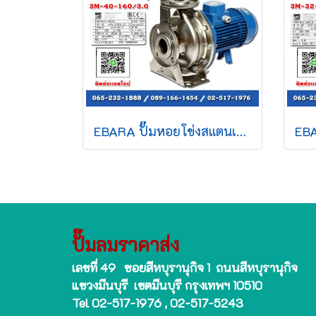
EBARA ปั๊มหอยโข่งสแตนเลส รุ่น 3M-40-160/3.0 ไฟ 380V กำลัง 4 แรงม้า ท่อ 2.5" ปั๊มน้ำ ปั๊มหอยโข่ง ของดีราคาถูก ที่นี่เท่านั้น รับประกัน 1 ปี
ปั๊มลมราคาส่ง
เลขที่ 49 ซอยสีหบุรานุกิจ 1 ถนนสีหบุรานุกิจ
แขวงมีนบุรี เขตมีนบุรี กรุงเทพฯ 10510
Tel 02-517-1976 , 02-517-5243