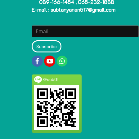
089-166-1454 , 065-232-1888
E-mail : subtanyanan517@gmail.com
Subscribe
@sub01