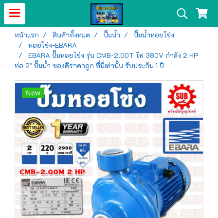
หน้าแรก
สินค้าทั้งหมด
ปั๊มน้ำ
ปั๊มน้ำหอยโข่ง
หอยโข่ง-EBARA
EBARA ปั๊มหอยโข่ง รุ่น CMB-2.00T ไฟ 380V กำลัง 2 HP
ท่อ 2" ปั๊มน้ำ ของดีราคาถูก ที่นี่เท่านั้น รับประกัน 1 ปี
New