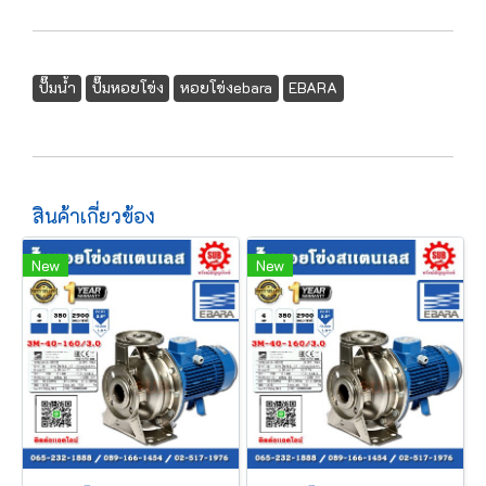
ปั๊มน้ำ
ปั๊มหอยโข่ง
หอยโข่งebara
EBARA
สินค้าเกี่ยวข้อง
New
New