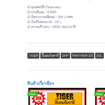
☑️ คุณสมบัติ (Features)
☑️ แรงดันลม : 8 BAR
☑️ อัตราการผลิตลม : 138 L/MIN
☑️ ถังเก็บลมขนาด : 25 L
☑️ ความเร็วรอบ : 2850 รอบ/นาที
TIGER
ปั๊มลมโรตารี่
2HP
PANTHER-25
25L
สินค้าเกี่ยวข้อง
New
New