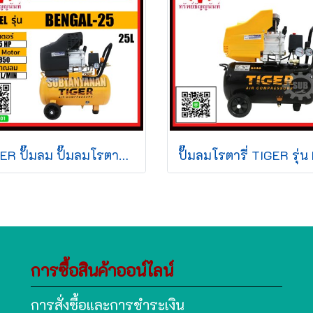
TIGER ปั๊มลม ปั๊มลมโรตารี่ ปั๊มลมขับตรง 2.5HP 25L รุ่น BENGAL-25 BENGAL 25 ปั๊มลม
การซื้อสินค้าออน์ไลน์
การสั่งซื้อและการชำระเงิน