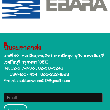
ปั๊มลมราคาส่ง
เลขที่ 49 ซอยสีหบุรานุกิจ 1 ถนนสีหบุรานุกิจ แขวงมีนบุรี
เขตมีนบุรี กรุงเทพฯ 10510
Tel 02-517-1976 , 02-517-5243
089-166-1454 , 065-232-1888
E-mail : subtanyanan517@gmail.com
Subscribe