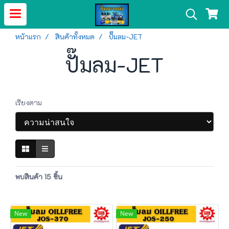
หน้าแรก
สินค้าทั้งหมด
ปั๊มลม-JET
ปั๊มลม-JET
เรียงตาม
พบสินค้า 15 ชิ้น
New
New